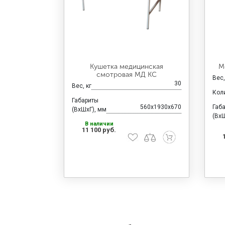
Кушетка медицинская
М
смотровая МД КС
Вес,
30
Вес, кг
Кол
Габариты
560x1930x670
Габ
(ВхШхГ), мм
(ВхШ
В наличии
11 100 руб.