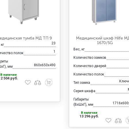
едицинская тумба МД ТП 9
Медицинский шкаф Hilfe М
1670/SG
23
 кг
Вес, кг
1
ичество полок
Количество замков
ариты
860x650x490
Количество дверей
хГ), мм
Количество полок
В наличии
12 504 руб.
Ключ
Тип замка
Серия шкафа
Габариты
1716x600
(ВхШхГ), мм
В наличии
13 296 руб.