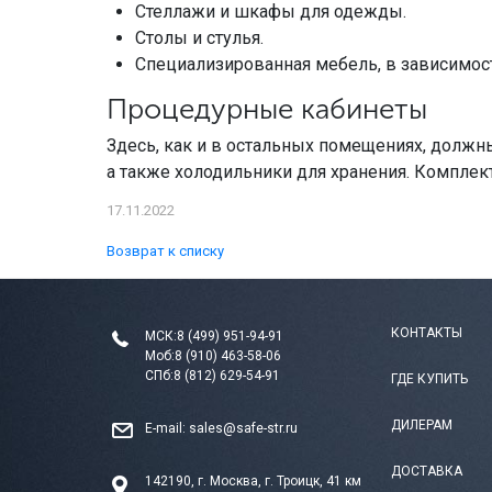
Стеллажи и шкафы для одежды.
Столы и стулья.
Специализированная мебель, в зависимост
Процедурные кабинеты
Здесь, как и в остальных помещениях, должн
а также холодильники для хранения. Компле
17.11.2022
Возврат к списку
КОНТАКТЫ
МСК:
8 (499) 951-94-91
Моб:
8 (910) 463-58-06
СПб:
8 (812) 629-54-91
ГДЕ КУПИТЬ
ДИЛЕРАМ
E-mail:
sales@safe-str.ru
ДОСТАВКА
142190, г. Москва, г. Троицк, 41 км