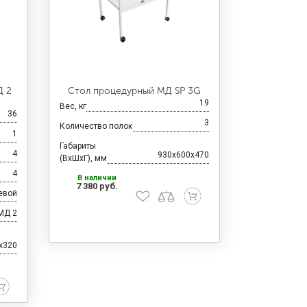
Д 2
Стол процедурный МД SP 3G
19
Вес, кг
36
3
Количество полок
1
Габариты
4
930x600x470
(ВхШхГ), мм
4
В наличии
7 380 руб.
евой
МД 2
x320