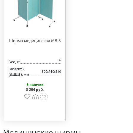
МЕДИЦИНСКАЯ МЕБЕЛЬ
СИСТЕМЫ ХРАНЕНИЯ
Ширма медицинская MB S
ОФИСНАЯ МЕБЕЛЬ
4
Вес, кг
МЕБЕЛЬ ДЛЯ ДОМА
Габариты
1800x740x510
(ВхШхГ), мм
В наличии
МЕБЕЛЬ ДЛЯ СТОЛОВЫХ
3 204 руб.
СТАЛЬНЫЕ ДВЕРИ
Медицинские ширмы