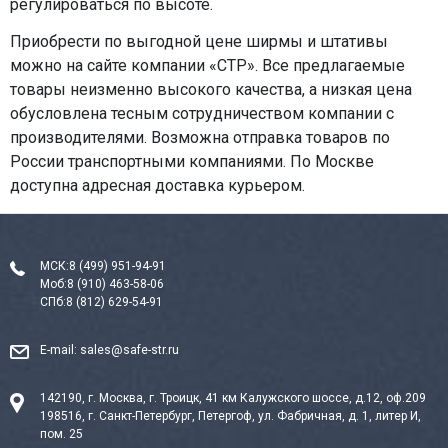
регулироваться по высоте.
Приобрести по выгодной цене ширмы и штативы
можно на сайте компании «СТР». Все предлагаемые
товары неизменно высокого качества, а низкая цена
обусловлена тесным сотрудничеством компании с
производителями. Возможна отправка товаров по
России транспортными компаниями. По Москве
доступна адресная доставка курьером.
МСК:
8 (499) 951-94-91
Моб:
8 (910) 463-58-06
СПб:
8 (812) 629-54-91
E-mail:
sales@safe-str.ru
142190, г. Москва, г. Троицк, 41 км Калужского шоссе, д.12, оф.209
198516, г. Санкт-Петербург, Петергоф, ул. Фабричная, д. 1, литер И,
пом. 25